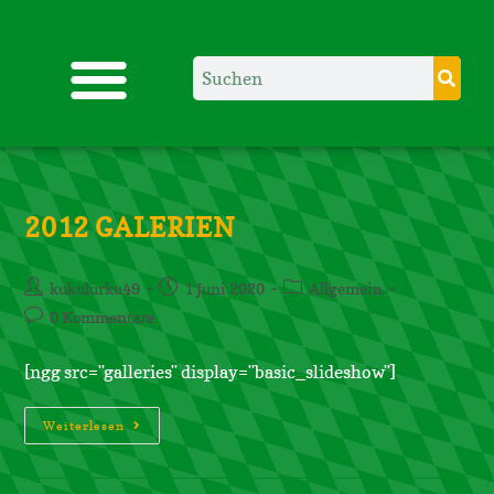
2012 GALERIEN
kukulurku49
1 Juni 2020
Allgemein
0 Kommentare
[ngg src="galleries" display="basic_slideshow"]
Weiterlesen