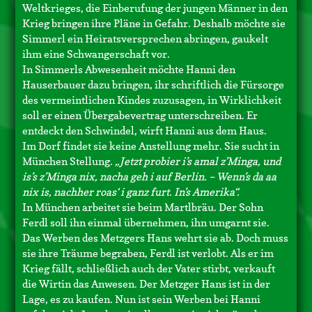
Weltkrieges, die Einberufung der jungen Männer in den
Krieg bringen ihre Pläne in Gefahr. Deshalb möchte sie
Simmerl ein Heiratsversprechen abringen, gaukelt
ihm eine Schwangerschaft vor.
In Simmerls Abwesenheit möchte Hanni den
Hauserbauer dazu bringen, ihr schriftlich die Fürsorge
des vermeintlichen Kindes zuzusagen, in Wirklichkeit
soll er einen Übergabevertrag unterschreiben. Er
entdeckt den Schwindel, wirft Hanni aus dem Haus.
Im Dorf findet sie keine Anstellung mehr. Sie sucht in
München Stellung.
„Jetzt probier i’s amal z’Minga, und
is’s z’Minga nix, nacha geh i auf Berlin. – Wenn’s da aa
nix is, nachher roas‘ i ganz furt. In’s Amerika“.
In München arbeitet sie beim Martlbräu. Der Sohn
Ferdl soll ihn einmal übernehmen, ihn umgarnt sie.
Das Werben des Metzgers Hans wehrt sie ab. Doch muss
sie ihre Träume begraben, Ferdl ist verlobt. Als er im
Krieg fällt, schließlich auch der Vater stirbt, verkauft
die Wirtin das Anwesen. Der Metzger Hans ist in der
Lage, es zu kaufen. Nun ist sein Werben bei Hanni