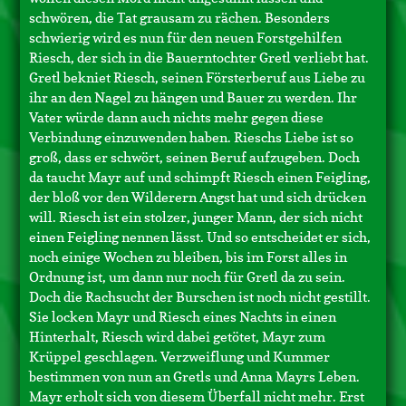
schwören, die Tat grausam zu rächen. Besonders
schwierig wird es nun für den neuen Forstgehilfen
Riesch, der sich in die Bauerntochter Gretl verliebt hat.
Gretl bekniet Riesch, seinen Försterberuf aus Liebe zu
ihr an den Nagel zu hängen und Bauer zu werden. Ihr
Vater würde dann auch nichts mehr gegen diese
Verbindung einzuwenden haben. Rieschs Liebe ist so
groß, dass er schwört, seinen Beruf aufzugeben. Doch
da taucht Mayr auf und schimpft Riesch einen Feigling,
der bloß vor den Wilderern Angst hat und sich drücken
will. Riesch ist ein stolzer, junger Mann, der sich nicht
einen Feigling nennen lässt. Und so entscheidet er sich,
noch einige Wochen zu bleiben, bis im Forst alles in
Ordnung ist, um dann nur noch für Gretl da zu sein.
Doch die Rachsucht der Burschen ist noch nicht gestillt.
Sie locken Mayr und Riesch eines Nachts in einen
Hinterhalt, Riesch wird dabei getötet, Mayr zum
Krüppel geschlagen. Verzweiflung und Kummer
bestimmen von nun an Gretls und Anna Mayrs Leben.
Mayr erholt sich von diesem Überfall nicht mehr. Erst