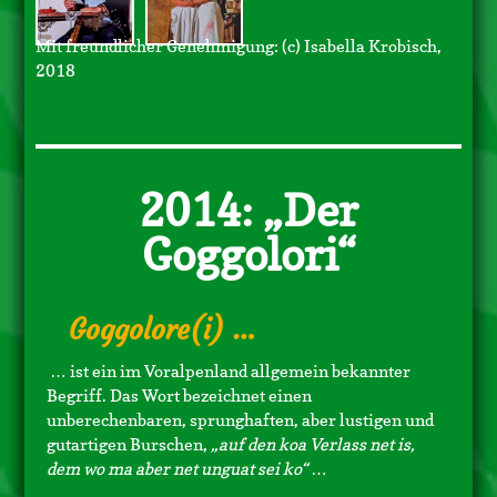
Mit freundlicher Genehmigung: (c) Isabella Krobisch,
2018
2014: „Der
Goggolori“
Goggolore(i) …
… ist ein im Voralpenland allgemein bekannter
Begriff. Das Wort bezeichnet einen
unberechenbaren, sprunghaften, aber lustigen und
gutartigen Burschen,
„auf den koa Verlass net is,
dem wo ma aber net unguat sei ko“
…