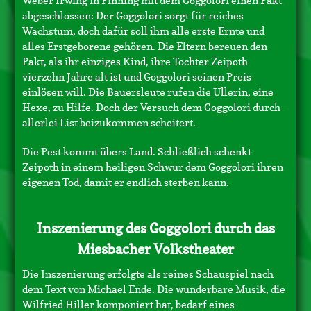
Weber Irwing in Finning mit dem Goggolori einen Pakt
abgeschlossen: Der Goggolori sorgt für reiches
Wachstum, doch dafür soll ihm alle erste Ernte und
alles Erstgeborene gehören. Die Eltern bereuen den
Pakt, als ihr einziges Kind, ihre Tochter Zeipoth
vierzehn Jahre alt ist und Goggolori seinen Preis
einlösen will. Die Bauersleute rufen die Ullerin, eine
Hexe, zu Hilfe. Doch der Versuch dem Goggolori durch
allerlei List beizukommen scheitert.
Die Pest kommt übers Land. Schließlich schenkt
Zeipoth in einem heiligen Schwur dem Goggolori ihren
eigenen Tod, damit er endlich sterben kann.
Inszenierung des Goggolori durch das
Miesbacher Volkstheater
Die Inszenierung erfolgte als reines Schauspiel nach
dem Text von Michael Ende. Die wunderbare Musik, die
Wilfried Hiller komponiert hat, bedarf eines