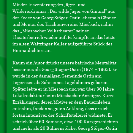
Mit der Inszenierung des Jäger- und
Wildererdramas „Der wilde Jager von Gmund“ aus
der Feder von Georg Stöger-Ostin, ehemals Gönner
und Mentor des Trachtenvereins Miesbach, nahm
das „Miesbacher Volkstheater“ seinen
Theaterbetrieb wieder auf. Es knüpfte an das letzte
im alten Waitzinger Keller aufgeführte Stück des
Heimatdichters an.
Kaum ein Autor drückt unsere bairische Mentalität
besser aus als Georg Stöger-Ostin (1874 – 1965). Er
wurde in der damaligen Gemeinde Ostin am
Tegernsee als Sohn eines Tagelöhners geboren.
Später lebte er in Miesbach und war über 30 Jahre
Lokalredakteur beim Miesbacher Anzeiger. Kurze
Erzählungen, deren Motive er dem Bauernleben
entnahm, fanden so guten Anklang, dass er sich
fortan intensiver der Schriftstellerei widmete. Er
schrieb über 60 Romane, etwa 100 Kurzgeschichten
und mehr als 20 Bühnenstücke. Georg Stöger-Ostin