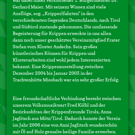
war dabei unser verstorbener 1. Bürgermeister Dr.
Gerhard Maier. Mit seinem Wissen sind viele
Ausflüge, sog. „Kripperlfahrten“ in den
verschiedensten Gegenden Deutschlands, nach Tirol
und Südtirol zustande gekommen. Die umfassende
Begeisterung für Krippen erweckte in uns allen
dann noch unser geschätztes Vereinsmitglied Frater
Stefan vom Kloster Andechs. Sein großes
künstlerisches Können für Krippen und
Klosterarbeiten sind wohl jedem Interessierten
bekannt. Eine Krippenausstellung zwischen
Dezember 2004 bis Januar 2005 in der
Trachtenhütte Miesbach war ein sehr großer Erfolg.
Eine freundschaftliche Verbindung besteht zwischen
unserem Volksmusikwart Fred Kölbl und der
Bezirksobfrau der Krippenfreunde Tirols, Anna
Jaglitsch aus Mötz/Tirol. Dadurch konnte der Verein
im Jahr 2006 eine von Anni Jaglitsch wunderschön
mit Öl auf Holz gemalte heilige Familie erwerben.