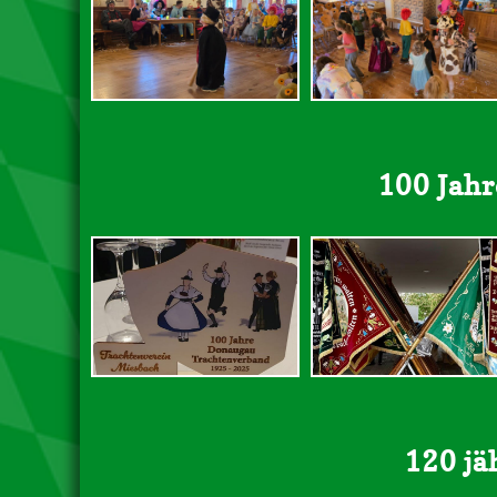
100 Jah
120 jä