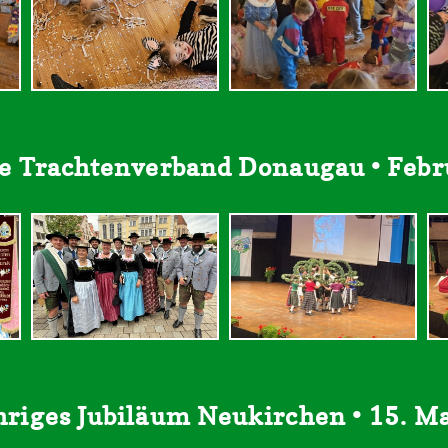
re Trachtenverband Donaugau • Febr
hriges Jubiläum Neukirchen • 15. M