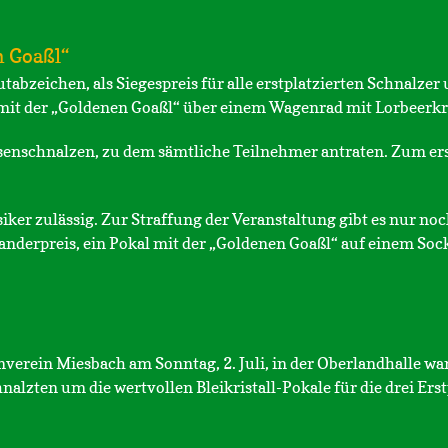
n Goaßl“
tabzeichen, als Siegespreis für alle erstplatzierten Schnalze
l mit der „Goldenen Goaßl“ über einem Wagenrad mit Lorbeerkr
enschnalzen, zu dem sämtliche Teilnehmer antraten. Zum ers
siker zulässig. Zur Straffung der Veranstaltung gibt es nur 
Wanderpreis, ein Pokal mit der „Goldenen Goaßl“ auf einem S
rein Miesbach am Sonntag, 2. Juli, in der Oberlandhalle war 
alzten um die wertvollen Bleikristall-Pokale für die drei Erst