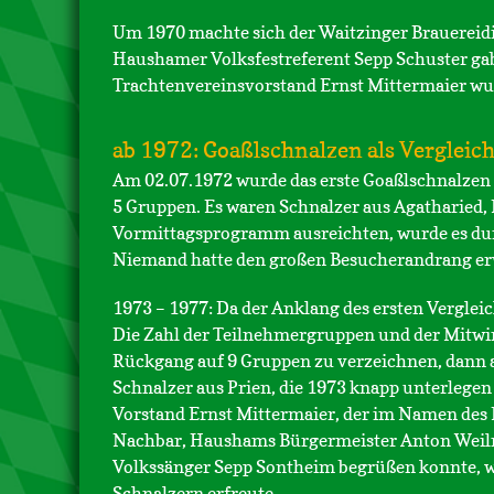
Um 1970 machte sich der Waitzinger Brauereid
Haushamer Volksfestreferent Sepp Schuster gab 
Trachtenvereinsvorstand Ernst Mittermaier wur
ab 1972: Goaßlschnalzen als Vergleic
Am 02.07.1972 wurde das erste Goaßlschnalzen 
5 Gruppen. Es waren Schnalzer aus Agatharied,
Vormittagsprogramm ausreichten, wurde es du
Niemand hatte den großen Besucherandrang erw
1973 – 1977: Da der Anklang des ersten Verglei
Die Zahl der Teilnehmergruppen und der Mitwirk
Rückgang auf 9 Gruppen zu verzeichnen, dann a
Schnalzer aus Prien, die 1973 knapp unterlegen
Vorstand Ernst Mittermaier, der im Namen des
Nachbar, Haushams Bürgermeister Anton Weilm
Volkssänger Sepp Sontheim begrüßen konnte, w
Schnalzern erfreute.