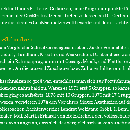
irektor Hanns K. Hefter Gedanken, neue Programmpunkte für 
seine Idee Goaßlschnalzer auftreten zu lassen an Dr. Gerhard
de die Idee des Goaßlschnalzerwettbewerbs mit dem Trachtenv
hs-Schnalzen
als Vergleichs-Schnalzen ausgeschrieben. Zu der Veranstalt
 Endorf, Hundham, Kreuth und Waakirchen. Da aber diese wen
rch ein Rahmenprogramm mit Gesang, Musik, und Plattler er
artet. An die tausend Zuschauer bzw. Zuhörer füllten am frü
chsschnalzen so groß war, entschloss man sich zur Fortführun
enden nahm bald zu. Waren es 1972 erst 5 Gruppen, so kamen 
ber ging es aufwärts: 1975 mit 10 Gruppen, 1976 mit 17 Grup
 waren, verwiesen 1974 den Vorjahres-Sieger Agatharied auf de
 Miesbacher Trachtenvereins Landrat Wolfgang Gröbl, 1. Bgm.
aier, MdL Martin Erhardt von Holzkirchen, den Volksschaus
ar davon angetan, dass sich das Vergleichsschnalzen zunehm