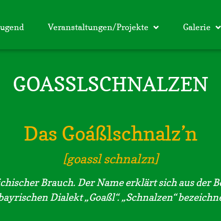
Jugend
Veranstaltungen/Projekte
Galerie
GOASSLSCHNALZEN
Das Goáßlschnalz’n
[goassl schnalzn]
eichischer Brauch. Der Name erklärt sich aus der 
ayrischen Dialekt „Goaßl“. „Schnalzen“ bezeichne