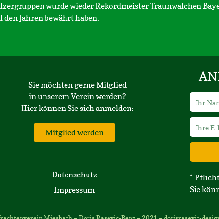
nalzergruppen wurde wieder Rekordmeister Traunwalchen Baye
all den Jahren bewährt haben.
AN
Sie möchten gerne Mitglied
in unserem Verein werden?
Hier können Sie sich anmelden:
Mitglied werden
Datenschutz
* Pflich
Sie könn
Impressum
rachtenverein Miesbach – Doris Rasevic-Benz – 2021
–
dorisrasevic-desig