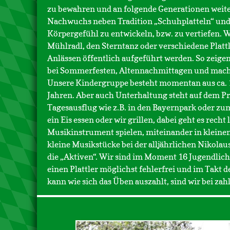
zu bewahren und an folgende Generationen weiter
Nachwuchs neben Tradition „Schuhplatteln“ und
Körpergefühl zu entwickeln, bzw. zu vertiefen. 
Mühlradl, den Sterntanz oder verschiedene Plattle
Anlässen öffentlich aufgeführt werden. So zeigen
bei Sommerfesten, Altennachmittagen und mache
Unsere Kindergruppe besteht momentan aus ca. 
Jahren. Aber auch Unterhaltung steht auf dem P
Tagesausflug wie z.B. in den Bayernpark oder zu
ein Eis essen oder wir grillen, dabei geht es recht
Musikinstrument spielen, miteinander in kleinen
kleine Musikstücke bei der alljährlichen Nikolaus
die „Aktiven“. Wir sind im Moment 16 Jugendlich
einen Plattler möglichst fehlerfrei und im Takt 
kann wie sich das Üben auszahlt, sind wir bei za