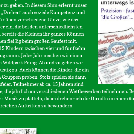
 zu geben. In diesem Sinn erlernt unser
 „Drehen“ auch soziale Kompetenz und
Wir üben verschiedene Tänze, wie das
r ein, die bei den unterschiedlichsten
 bereits die Kleinen ihr ganzes Können
n fleißig beim großen Gaufest mit.
15 Kindern zwischen vier und fünfzehn
rogramm. Jedes Jahr machen wir einen
m Wildpark Poing. Ab und zu gehen wir
 lustig zu. Auch können die Kinder, die ein
 Gruppen proben. Stolz spielen sie dann
feier. Teilnehmer ab ca. 15 Jahren sind
e, die jährlich an verschiedenen Wettbewerben teilnehmen. B
der Musik zu platteln, dabei drehen sich die Dirndln in einem
hlreichen Auftritten zu bewundern.