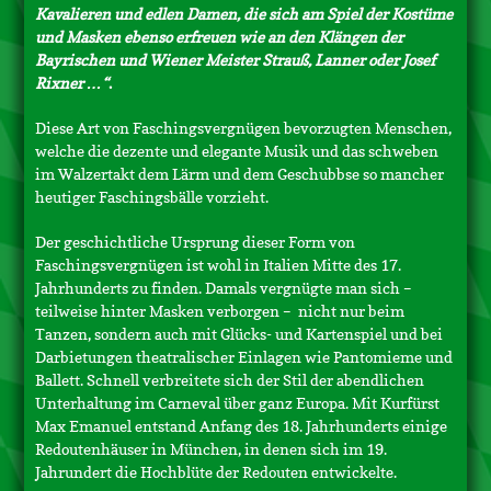
Kavalieren und edlen Damen, die sich am Spiel der Kostüme
und Masken ebenso erfreuen wie an den Klängen der
Bayrischen und Wiener Meister Strauß, Lanner oder Josef
Rixner …“
.
Diese Art von Faschingsvergnügen bevorzugten Menschen,
welche die dezente und elegante Musik und das schweben
im Walzertakt dem Lärm und dem Geschubbse so mancher
heutiger Faschingsbälle vorzieht.
Der geschichtliche Ursprung dieser Form von
Faschingsvergnügen ist wohl in Italien Mitte des 17.
Jahrhunderts zu finden. Damals vergnügte man sich –
teilweise hinter Masken verborgen –
nicht nur beim
Tanzen, sondern auch mit Glücks- und Kartenspiel und bei
Darbietungen theatralischer Einlagen wie Pantomieme und
Ballett. Schnell verbreitete sich der Stil der abendlichen
Unterhaltung im Carneval über ganz Europa. Mit Kurfürst
Max Emanuel entstand Anfang des 18. Jahrhunderts einige
Redoutenhäuser in München, in denen sich im 19.
Jahrundert die Hochblüte der Redouten entwickelte.